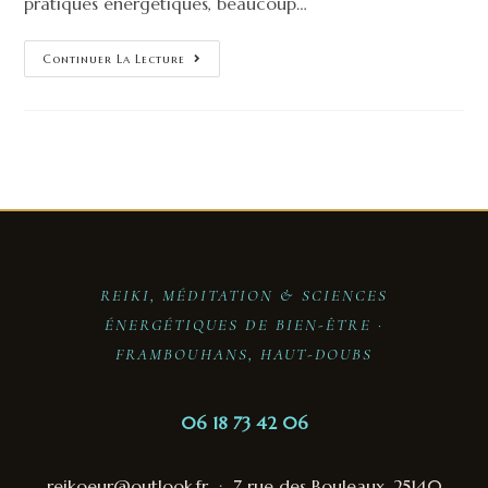
pratiques énergétiques, beaucoup…
Continuer La Lecture
REIKI, MÉDITATION & SCIENCES
ÉNERGÉTIQUES DE BIEN-ÊTRE ·
FRAMBOUHANS, HAUT-DOUBS
06 18 73 42 06
reikoeur@outlook.fr
·
7 rue des Bouleaux, 25140