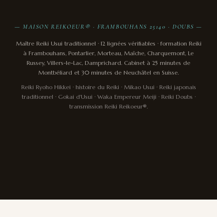
— MAISON REIKOEUR® · FRAMBOUHANS 25140 · DOUBS —
Maître Reiki Usui traditionnel · 12 lignées vérifiables · formation Reiki
à Frambouhans, Pontarlier, Morteau, Maîche, Charquemont, Le
Russey, Villers-le-Lac, Damprichard. Cabinet à 25 minutes de
Montbéliard et 30 minutes de Neuchâtel en Suisse.
Reiki Ryoho Hikkei · histoire du Reiki · Mikao Usui · Reiki japonais
traditionnel · Gokai d'Usui · Waka Empereur Meiji · Reiki Doubs ·
transmission Reiki Reikoeur®.