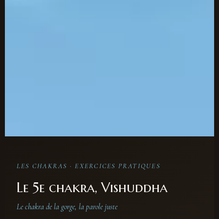
LES CHAKRAS · EXERCICES PRATIQUES
Le 5e chakra, Vishuddha
Le chakra de la gorge, la parole juste