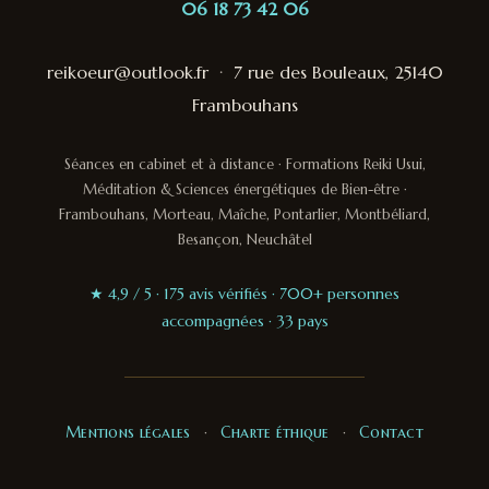
06 18 73 42 06
reikoeur@outlook.fr
·
7 rue des Bouleaux, 25140
Frambouhans
Séances en cabinet et à distance · Formations Reiki Usui,
Méditation & Sciences énergétiques de Bien-être ·
Frambouhans, Morteau, Maîche, Pontarlier, Montbéliard,
Besançon, Neuchâtel
★ 4,9 / 5 · 175 avis vérifiés · 700+ personnes
accompagnées · 33 pays
Mentions légales
·
Charte éthique
·
Contact