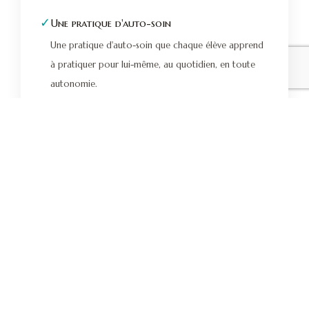
✓
Une pratique d'auto-soin
Une pratique d'auto-soin que chaque élève apprend
à pratiquer pour lui-même, au quotidien, en toute
autonomie.
✓
Un chemin spirituel
Un chemin spirituel ouvert, fondé sur cinq préceptes
éthiques universels (juste pour aujourd'hui : ne te
mets pas en colère, ne t'inquiète pas, sois
reconnaissant).
✓
Un complément
Un complément aux soins médicaux et
psychologiques, à pratiquer en parallèle, jamais à
leur place.