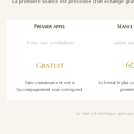
La première séance est précédée d’un échange gratui
Premier appel
Séance 
15 min · visio ou téléphone
cabinet, vis
Gratuit
6
Faire connaissance et voir si
Le format le plus c
l’accompagnement vous correspond.
premièr
Le tarif est identique quel que