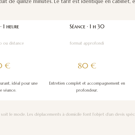
t de quinze minutes. Le tarif est identique en cabinet, e
· 1 heure
Séance · 1 h 30
io ou distance
format approfondi
0 €
80 €
ourant, idéal pour une
Entretien complet et accompagnement en
e séance.
profondeur.
 soit le mode. Les déplacements à domicile font l’objet d’un devis spéci