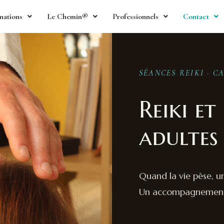
mations
Le Chemin®
Professionnels
Contact
SÉANCES REIKI · 
Reiki et
adultes
Quand la vie pèse, u
Un accompagnement 