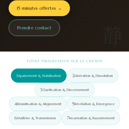
15 minutes offertes →
静
Prendre contact
VOTRE PROGRESSION SUR LE CHEMIN
1
2
Apaisement & Stabilisation
Libération & Dissolution
3
Clarification & Discernement
4
5
Réunification & Alignement
Révélation & Émergence
6
7
Maîtrise & Transmission
Incarnation & Rayonnement