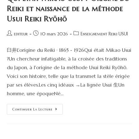
Reiki et naissance de la méthode
Usui Reiki Ryōhō
editeur
10 mars 2026
Enseignement Reiki USUI
臼井L'origine du Reiki · 1865 - 1926Qui était Mikao Usui
?Un chercheur infatigable, à la croisée des traditions
du Japon, à l'origine de la méthode Usui Reiki Ryōhō.
Voici son histoire, telle que la transmet la stèle érigée
par ses élèves.Les cinq idéaux →La lignée Usui 生Un
homme, une époqueNé…
Continuer La Lecture