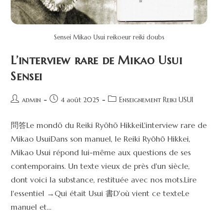
Sensei Mikao Usui reikoeur reiki doubs
L’interview rare de Mikao Usui
Sensei
admin
4 août 2025
Enseignement Reiki USUI
問答Le mondō du Reiki Ryōhō HikkeiL'interview rare de
Mikao UsuiDans son manuel, le Reiki Ryōhō Hikkei,
Mikao Usui répond lui-même aux questions de ses
contemporains. Un texte vieux de près d'un siècle,
dont voici la substance, restituée avec nos mots.Lire
l'essentiel →Qui était Usui 書D'où vient ce texteLe
manuel et…