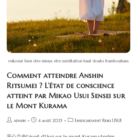
reikoeur bien etre mieux etre méditation haut doubs frambouhans
Comment atteindre Anshin
Ritsumei ? L’état de conscience
atteint par Mikao Usui Sensei sur
le Mont Kurama
admin
4 août 2025
Enseignement Reiki USUI
安心立命L'éveil d'Usui sur le mont KuramaAnshin