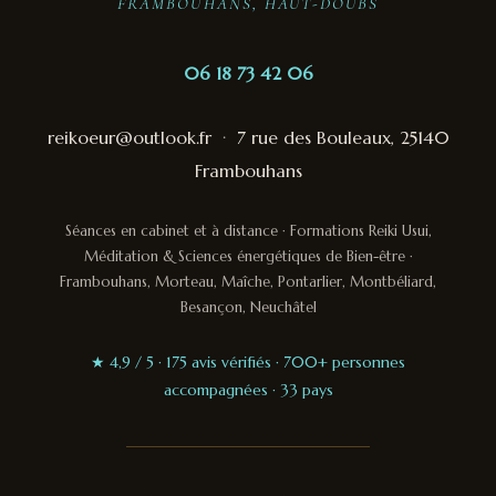
FRAMBOUHANS, HAUT-DOUBS
06 18 73 42 06
reikoeur@outlook.fr
·
7 rue des Bouleaux, 25140
Frambouhans
Séances en cabinet et à distance · Formations Reiki Usui,
Méditation & Sciences énergétiques de Bien-être ·
Frambouhans, Morteau, Maîche, Pontarlier, Montbéliard,
Besançon, Neuchâtel
★ 4,9 / 5 · 175 avis vérifiés · 700+ personnes
accompagnées · 33 pays