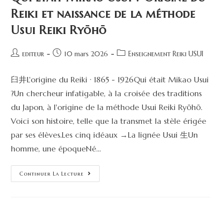
Reiki et naissance de la méthode
Usui Reiki Ryōhō
editeur
10 mars 2026
Enseignement Reiki USUI
臼井L'origine du Reiki · 1865 - 1926Qui était Mikao Usui
?Un chercheur infatigable, à la croisée des traditions
du Japon, à l'origine de la méthode Usui Reiki Ryōhō.
Voici son histoire, telle que la transmet la stèle érigée
par ses élèves.Les cinq idéaux →La lignée Usui 生Un
homme, une époqueNé…
Continuer La Lecture