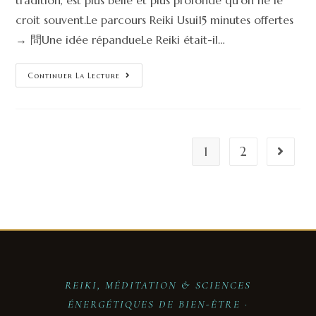
tradition, est plus belle et plus profonde qu'on ne le
croit souvent.Le parcours Reiki Usui15 minutes offertes
→ 問Une idée répandueLe Reiki était-il…
Continuer La Lecture
1
2
REIKI, MÉDITATION & SCIENCES
ÉNERGÉTIQUES DE BIEN-ÊTRE ·