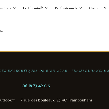
mations
Le Chemin®
Professionnels
Contact
te.
NCES ÉNERGÉTIQUES DE BIEN-ÊTRE · FRAMBOUHANS, H
06 18 73 42 06
tlook.fr
·
7 rue des Bouleaux, 25140 Frambouhans