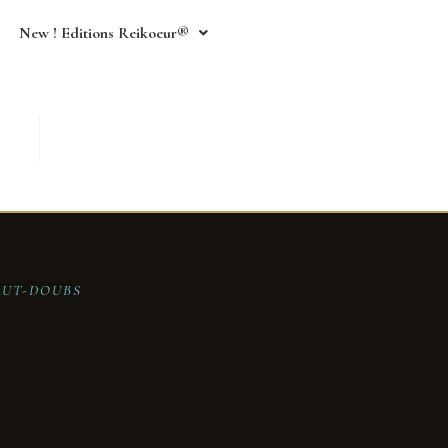
New ! Editions Reikoeur®
AUT-DOUBS