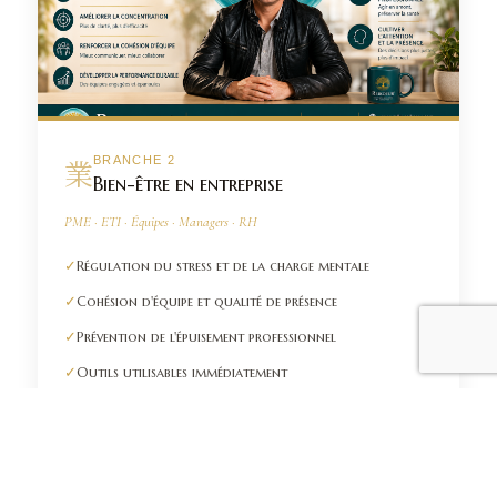
業
BRANCHE 2
Bien-être en entreprise
PME · ETI · Équipes · Managers · RH
✓
Régulation du stress et de la charge mentale
✓
Cohésion d'équipe et qualité de présence
✓
Prévention de l'épuisement professionnel
✓
Outils utilisables immédiatement
✓
Sur site ou visio, individuel ou collectif
Découvrir l'offre Entreprise →