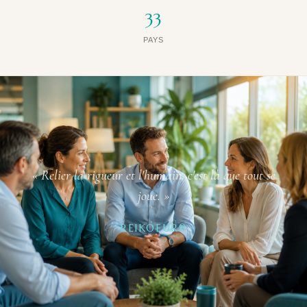
33
PAYS
« Relier la rigueur et l'humain, c'est là que tout se
joue. »
REIKOEUR®