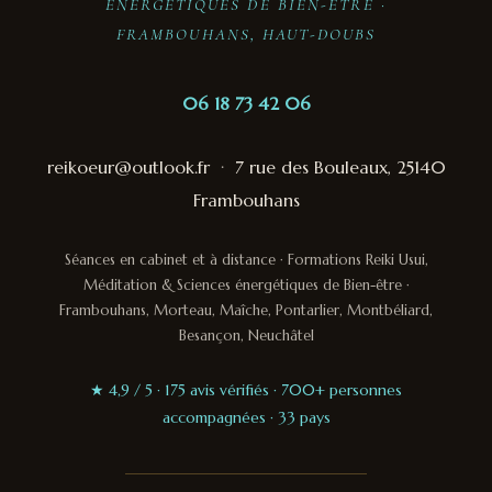
ÉNERGÉTIQUES DE BIEN-ÊTRE ·
FRAMBOUHANS, HAUT-DOUBS
06 18 73 42 06
reikoeur@outlook.fr
·
7 rue des Bouleaux, 25140
Frambouhans
Séances en cabinet et à distance · Formations Reiki Usui,
Méditation & Sciences énergétiques de Bien-être ·
Frambouhans, Morteau, Maîche, Pontarlier, Montbéliard,
Besançon, Neuchâtel
★ 4,9 / 5 · 175 avis vérifiés · 700+ personnes
accompagnées · 33 pays